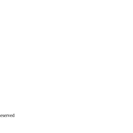
eserved
沪ICP备12042889号-2