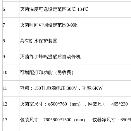
6
灭菌温度可选设定范围50℃-134℃
7
灭菌时间可调设定范围0-99h
8
具有断水保护装置
9
灭菌终了蜂鸣提醒后自动停机
10
可增配打印功能（另收费）
11
容积：150升,电源电压:380V，功率:6KW
12
灭菌室尺寸：φ500*760（mm），网篮尺寸：465*23
13
包装尺寸：760*800*1500（mm），仪器净尺寸：650*6