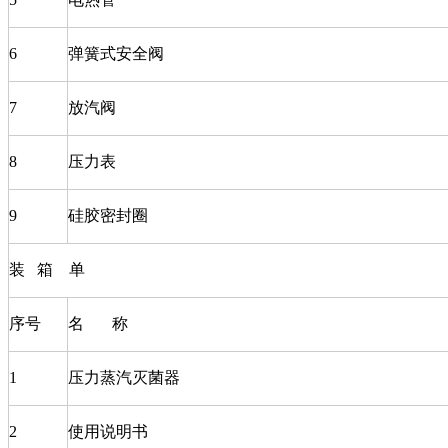
6
弹簧式安全阀
7
放汽阀
8
压力表
9
硅胶密封圈
装 箱 单
序号
名 称
1
压力蒸汽灭菌器
2
使用说明书